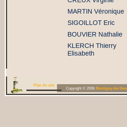
MARTIN V
SIGOILL
BOUVIER Nat
KLERCH Th
Elisabeth
Plan du site
Copyright © 2006
Montigny-lès-Ves