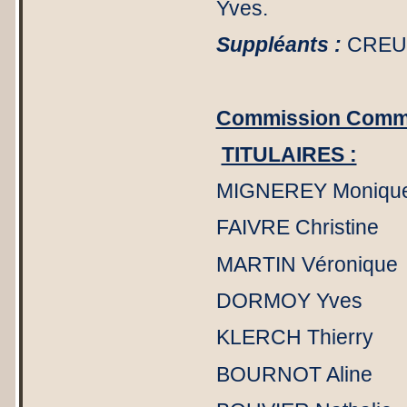
Yves.
Suppléants :
CREUX
Commission Commu
TITULAIRES :
MIGNEREY Mo
FAIVRE Chri
MARTIN Véro
DORMOY Yve
KLERCH Thie
BOURNOT Al