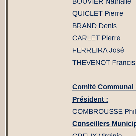
BOUVIER 
QUICLET Pie
BRAND Deni
CARLET 
FERREIRA J
THEVENOT Franci
Comité Communal d
Président :
COMBROUSSE Phil
Conseillers Munici
CREUX V