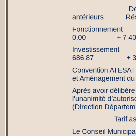
Dépenses 
antérieurs Résu
Fonctionne
0.00 + 7 400
Investissem
686.87 + 3 1
Convention ATESAT (
et Aménagement du T
Après avoir délibéré
l’unanimité d’autoris
(Direction Départeme
Tarif assai
Le Conseil Municipal