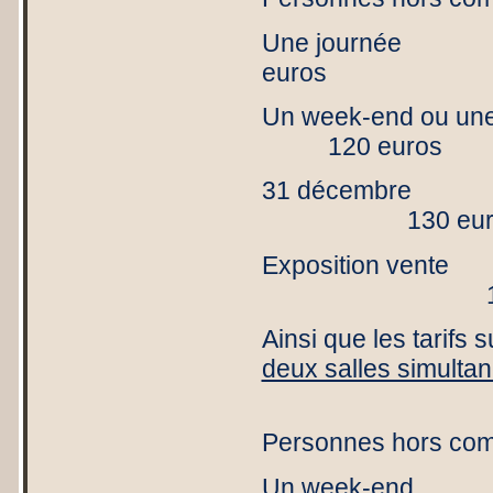
Une jou
euros 
Un week-en
120 euros
31 déce
130 euro
Exposition
160 e
Ainsi que les tarifs
deux salles simulta
Personn
Personnes hors co
Un wee