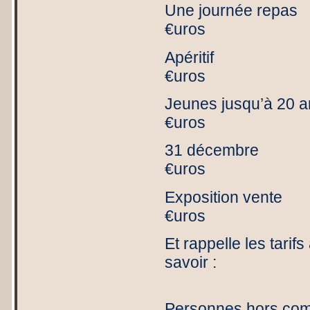
Une journé
€uros 2
Apérit
€uros
Jeunes jusqu
€uros 1
31 déce
€uros 2
Exposition
€uros 2
Et rappelle les tarif
savoir :
Personn
Personnes hors co