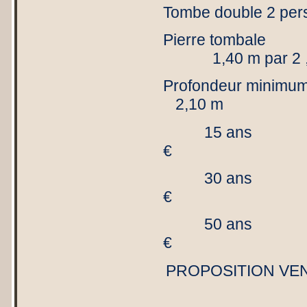
Tombe double 2 per
Pierre tomb
1,40 m par 2 ,
Profond
2,10 m
15 an
€ 200.
30 an
€ 260.
50 an
€ 400.
PROPOSITION VE